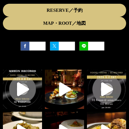
RESERVE／予約
MAP・ROOT／地図
Facebook
Twitter
LINE