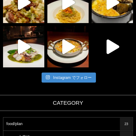
Instagram でフォロー
CATEGORY
food/plan
23