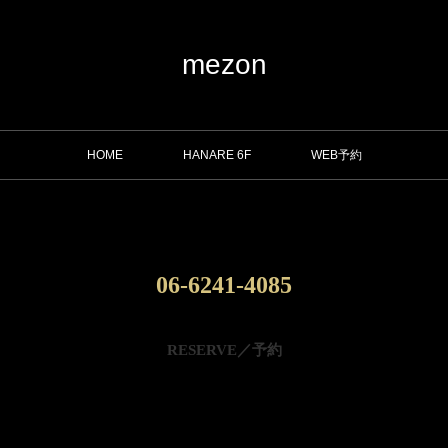
mezon
HOME
HANARE 6F
WEB予約
06-6241-4085
RESERVE／予約